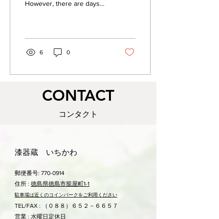
However, there are days
when I get sweaty, and
every day I am surprised by
the...
6
0
​CONTACT
コンタクト
漆器蔵 いちかわ
郵便番号:
770-0914
住所 :
徳島県徳島市籠屋町1-1
駐車場は近くのコ
インパークをご利用ください
TEL/FAX : （０８８）６５２－６６５７
営業 : 水曜日定休日