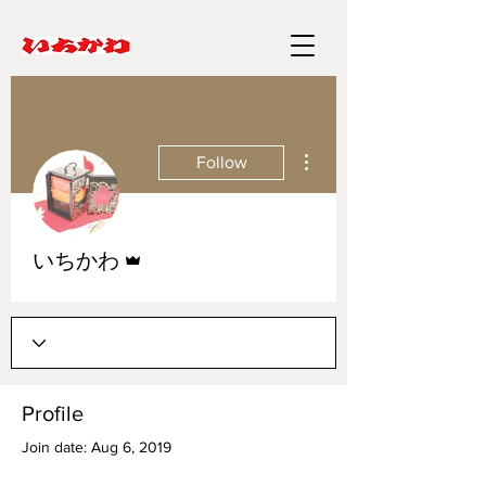
More actions
Follow
Admin
いちかわ
Profile
Join date: Aug 6, 2019