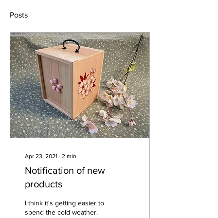
Posts
Apr 23, 2021
∙
2
min
Notification of new
products
I think it's getting easier to
spend the cold weather.