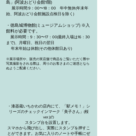
島」(阿波おどり会館1階)
展示時間:9：00〜18：00 年中無休(年末年
始、阿波おどり会館施設点検日を除く)
・徳島城博物館(ミュージアムショップ) ※入
館料が必要です。
展示時間：9：30〜17：00(最終入場は16：30
まで)、月曜日、祝日の翌日
年末年始は休館(その他休館日あり)
※展示場所や、販売の実店舗で商品をご覧いただく際や
写真撮影をされる際は、周りのお客さまのご迷惑となら
ぬようご配慮ください。
・漆器蔵いちかわの店内にて、「駅メモ！」シ
リーズのチェックインマーク「美子さん」(桜
ver.)の
スタンプ台を設置します。
​スマホから飛び出し、実際にスタンプを押すこ
とができます。お気に入りのノートや手帳にぜ