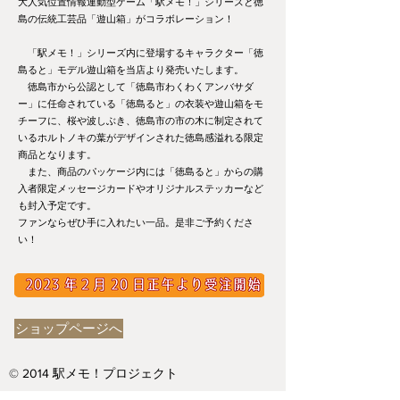
大人気位置情報連動型ゲーム「駅メモ！」シリーズと徳
島の伝統工芸品「遊山箱」がコラボレーション！
「駅メモ！」シリーズ内に登場するキャラクター「徳
島ると」モデル遊山箱を当店より発売いたします。
徳島市から公認として「徳島市わくわくアンバサダ
ー」に任命されている「徳島ると」の衣装や遊山箱をモ
チーフに、桜や波しぶき、徳島市の市の木に制定されて
いるホルトノキの葉がデザインされた徳島感溢れる限定
商品となります。
また、商品のパッケージ内には「徳島ると」からの購
入者限定メッセージカードやオリジナルステッカーなど
も封入予定です。
ファンならぜひ手に入れたい一品。是非ご予約くださ
い！
ショップページへ
© 2014 駅メモ！プロジェクト