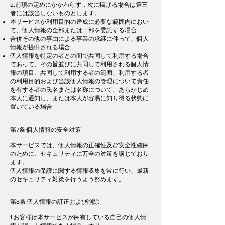
2.前項の定めにかかわらず，次に掲げる場合は第三
者には該当しないものとします。
本サービスが利用目的の達成に必要な範囲内におい
て、個人情報の全部または一部を委託する場合
合併その他の事由による事業の承継に伴って、個人
情報が提供される場合
個人情報を特定の者との間で共同して利用する場合
であって、その旨並びに共同して利用される個人情
報の項目、共同して利用する者の範囲、利用する者
の利用目的および当該個人情報の管理について責任
を有する者の氏名または名称について、あらかじめ
本人に通知し、または本人が容易に知り得る状態に
置いている場合
第7条 個人情報の安全対策
本サービスでは、個人情報の正確性及び安全性確保
のために、セキュリティに万全の対策を講じており
ます。
個人情報の保護に関する情報収集を常に行い、最新
のセキュリティ対策を行うよう努めます。
第8条 個人情報の訂正および削除
1.お客様は本サービスが保有している自己の個人情