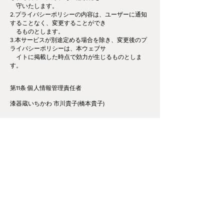
守いたします。
2.プライバシーポリシーの内容は、ユーザーに通知
することなく、変更することができ
るものとします。
3.本サービスが別途定める場合を除き、変更後のプ
ライバシーポリシーは、本ウェブサ
イトに掲載した時点で効力が生じるものとしま
す。
第11条 個人情報管理責任者
漆器蔵いちかわ 市川貴子(橋本貴子)
第12条 お問い合わせ
本サービスにおけるプライバシーポリシーおよび個
人情報の取り扱いに関するお問い合わせは、下記窓
口までご連絡ください。
漆器蔵いちかわ
郵便番号:
770-0914
住所 :
徳島県徳島市籠屋町1-1
TEL/FAX : （０８８）６５２－６６５７
営業 : 水曜日定休日, 午前10時-午後7時まで営業
E-mail:
urushi4@gmail.com