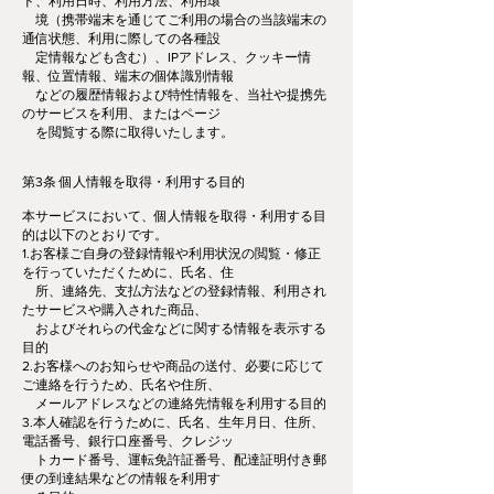
ド、利用日時、利用方法、利用環
境（携帯端末を通じてご利用の場合の当該端末の
通信状態、利用に際しての各種設
定情報なども含む）、IPアドレス、クッキー情
報、位置情報、端末の個体識別情報
などの履歴情報および特性情報を、当社や提携先
のサービスを利用、またはページ
を閲覧する際に取得いたします。
第3条 個人情報を取得・利用する目的
本サービスにおいて、個人情報を取得・利用する目
的は以下のとおりです。
1.お客様ご自身の登録情報や利用状況の閲覧・修正
を行っていただくために、氏名、住
所、連絡先、支払方法などの登録情報、利用され
たサービスや購入された商品、
およびそれらの代金などに関する情報を表示する
目的
2.お客様へのお知らせや商品の送付、必要に応じて
ご連絡を行うため、氏名や住所、
メールアドレスなどの連絡先情報を利用する目的
3.本人確認を行うために、氏名、生年月日、住所、
電話番号、銀行口座番号、クレジッ
トカード番号、運転免許証番号、配達証明付き郵
便の到達結果などの情報を利用す