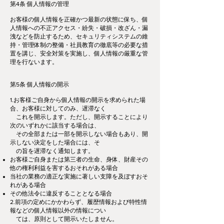
第4条 個人情報の管理
お客様の個人情報を正確かつ最新の状態に保ち、個
人情報への不正アクセス・紛失・破損・改ざん・漏
洩などを防止するため、セキュリティシステムの維
持・管理体制の整備・社員教育の徹底等の必要な措
置を講じ、安全対策を実施し、個人情報の厳重な管
理を行ないます。
第5条 個人情報の開示
1.お客様ご自身から個人情報の開示を求められた場
合、お客様に対してのみ、遅滞なく
これを開示します。ただし、開示することにより
次のいずれかに該当する場合は、
その全部または一部を開示しない場合もあり、開
示しない決定をした場合には、そ
の旨を遅滞なく通知します。
お客様ご自身または第三者の生命、身体、財産その
他の権利利益を害するおそれがある場合
当社の業務の適正な実施に著しい支障を及ぼすおそ
れがある場合
その他法令に違反することとなる場合
2.前項の定めにかかわらず、履歴情報および特性情
報などの個人情報以外の情報につい
ては、原則として開示いたしません。