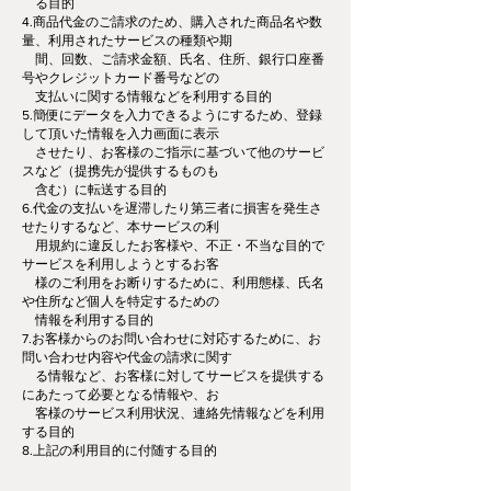
る目的
4.商品代金のご請求のため、購入された商品名や数
量、利用されたサービスの種類や期
間、回数、ご請求金額、氏名、住所、銀行口座番
号やクレジットカード番号などの
支払いに関する情報などを利用する目的
5.簡便にデータを入力できるようにするため、登録
して頂いた情報を入力画面に表示
させたり、お客様のご指示に基づいて他のサービ
スなど（提携先が提供するものも
含む）に転送する目的
6.代金の支払いを遅滞したり第三者に損害を発生さ
せたりするなど、本サービスの利
用規約に違反したお客様や、不正・不当な目的で
サービスを利用しようとするお客
様のご利用をお断りするために、利用態様、氏名
や住所など個人を特定するための
情報を利用する目的
7.お客様からのお問い合わせに対応するために、お
問い合わせ内容や代金の請求に関す
る情報など、お客様に対してサービスを提供する
にあたって必要となる情報や、お
客様のサービス利用状況、連絡先情報などを利用
する目的
8.上記の利用目的に付随する目的