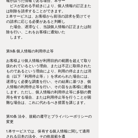
報が誤った情報である場合、本サー
ビスが定める手続きにより、個人情報の訂正また
は削除を請求することができます。
2.本サービスは、お客様から前項の請求を受けてそ
の請求に応じる必要があると判断し
た場合、遅滞なく、当該個人情報の訂正または削
除を行い、これをお客様に通知いた
します。
第9条 個人情報の利用停止等
お客様より個人情報が利用目的の範囲を超えて取り
扱われているという理由、または不正に取得された
ものであるという理由により、利用の停止または消
去（以下「利用停止等」）を求められた場合には、
遅滞なく必要な調査を行い、その結果に基づき、個
人情報の利用停止等を行い、その旨をお客様に通知
します。ただし、個人情報の利用停止等に多額の費
用を有する場合、または利用停止等を行うことが困
難な場合は、これに代わるべき措置を講じます。
第10条 法令、規範の遵守とプライバシーポリシーの
変更
1.本サービスでは、保有する個人情報に関して適用
される日本の法令、その他規範を遵