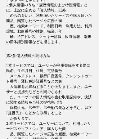
2.個人情報のうち「履歴情報および特性情報」と
は、上記に定める「個人情報」以外
のものをいい、利用頂いたサービスや購入頂いた
商品、閲覧したページや広告の履
歴、検索キーワード、利用日時、利用方法、利用
環境、郵便番号や性別、職業、年
齢、IPアドレス、クッキー情報、位置情報、端末
の個体識別情報などを指します。
第2条 個人情報の取得方法
1.本サービスでは、ユーザーが利用登録をする際に
氏名、生年月日、住所、電話番号、
メールアドレス、銀行口座番号、クレジットカー
ド番号、運転免許証番号などの個
人情報をお尋ねすることがあります。また、ユー
ザーと提携先などとの間でなされ
た、ユーザーの個人情報を含む取引記録や、決済
に関する情報を当社の提携先（情
報提供元、広告主、広告配信先などを含む。以下
｢提携先｣）などから取得すること
があります。
2.本サービスでは、ユーザーについて、利用したサ
ービスやソフトウエア、購入した商
品、閲覧したページや広告の履歴、検索キーワー