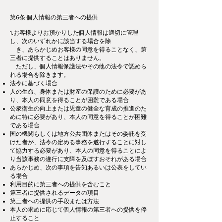
第6条 個人情報の第三者への提供
1.お客様よりお預かりした個人情報は適切に管理
し、次のいずれかに該当する場合を除
き、あらかじめお客様の同意を得ることなく、第
三者に提供することはありません。
ただし、個人情報保護法やその他の法令で認めら
れる場合を除きます。
法令に基づく場合
人の生命、身体または財産の保護のために必要があ
り、本人の同意を得ることが困難である場合
公衆衛生の向上または児童の健全な育成の推進のた
めに特に必要があり、本人の同意を得ることが困難
である場合
国の機関もしくは地方公共団体またはその委託を受
けた者が、法令の定める事務を遂行することに対し
て協力する必要があり、本人の同意を得ることによ
り当該事務の遂行に支障を及ぼすおそれがある場合
あらかじめ、次の事項を告知あるいは公表をしてい
る場合
利用目的に第三者への提供を含むこと
第三者に提供されるデータの項目
第三者への提供の手段または方法
本人の求めに応じて個人情報の第三者への提供を停
止すること