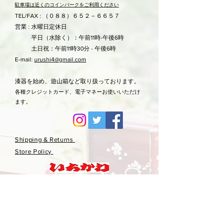
駐車場は近くのコ
インパークをご利用ください
TEL/FAX : （０８８）６５２－６６５７
営業 : 水曜日定休日
平日（水除く）：午前11時-午後6時
土日祝：午前11時30分 - 午後6時
E-mail:
urushi4@gmail.com
漆器を始め、遊山箱など取り扱っております。
各種クレジットカード、電子マネーお使いいただけ
ます。
Shipping & Returns
Store Policy