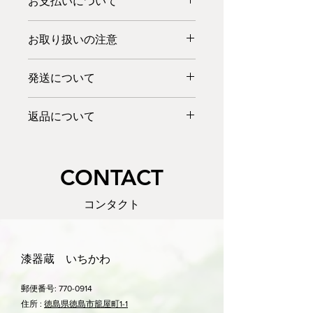
お支払いについて
多少の塗りムラ等はご了承ください。
内重：赤蓋三色
お弁当箱としてだけでなく、小物入れ
【サイズ：高さ×幅×奥行き(cm)】
※当店の商品は税抜き価格で表示して
や大切なものを入れておく宝箱など、
18×13×14
お取り扱いの注意
おります。
ご自由にお使いください。
【重さ】約700g
※別途消費税をお預かりいたしますこ
電子レンジ、オーブンはお使いいただ
【素材】木製
と、ご了承ください。
発送について
けません。
【仕上げ・塗り】目はじき塗り（ウレ
漆器の洗い方：汚れた時は、ぬるま湯
タン）
クレジットカード・PayPal・代金引換
在庫がある商品につきましては、一部
に中性洗剤を少量入れ、柔らかい布で
をお使いいただけます。
返品について
の地域を除き、ご注文日（お振込みの
手早く洗い、すすいだ後、乾いた柔ら
※漆による手書き。汚れた場合も優し
また、銀行振込・郵便振込もご利用い
場合はご入金確認日）より7日以内の
かい布で拭きます。
く洗い拭く
商品の品質には万全を期しております
ただけます。
お届けが可能です。
つけ置きは厳禁です。
が、万一商品が破損・汚損していた場
詳しくはこちら>>
配達日時指定も可能です。（配達日指
​CONTACT
合は、商品の配達後一週間以内にメー
定は、ご注文日より5日目以降から承
ル・TEL・FAXにてご連絡ください。
っております。）
返品・交換方法等を至急ご連絡させて
コンタクト
お急ぎの場合はお電話でご相談くださ
いただきます。
い。
お客様のご都合による商品の交換及び
発送はゆうパックを予定しておりま
返品は、基本的にお受け出来ません。
す。この商品は
80サイズ
です。送料
漆器蔵 いちかわ
誠に勝手ではございますが、ご了承い
は地域によって異なります。
ただきますようお願い申しあげます。
詳しくはこちら>>
郵便番号:
特別な理由等がございましたら、メー
770-0914
ル又はお電話にてご相談ください。
住所 :
徳島県徳島市籠屋町1-1