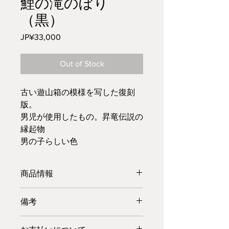
鯉の滝のぼり
（黒）
Price
JP¥33,000
Out of Stock
古い遊山箱の模様を写した復刻
版。
男児が使用したもの。昇竜伝説の
縁起物
男の子らしい色
商品情報
【名前】鯉の滝のぼり(黒)
備考
【価格】¥33,000(税抜)
【色・模様】外箱：黒地
一つ一つ職人の手作りでございます。
滝を登る鯉(手書き)